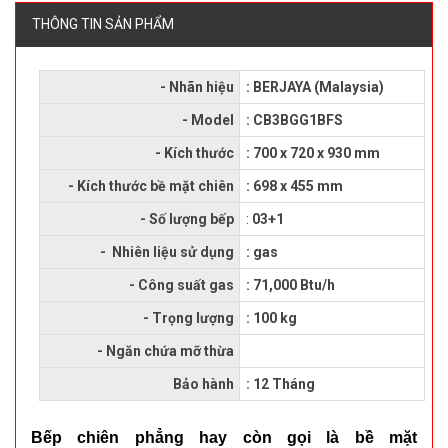
THÔNG TIN SẢN PHẨM
- Nhãn hiệu
: BERJAYA (Malaysia)
- Model
: CB3BGG1BFS
- Kích thước
: 700 x 720 x 930 mm
- Kích thước bề mặt chiên
: 698 x 455 mm
- Số lượng bếp
:
03+1
- Nhiên liệu sử dụng
: gas
- Công suất gas
: 71,000 Btu/h
- Trọng lượng
: 100 kg
- Ngăn chứa mỡ thừa
Bảo hành
: 12 Tháng
Bếp chiên phẳng hay còn gọi là bề mặt