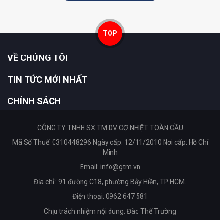
TOP
VỀ CHÚNG TÔI
TIN TỨC MỚI NHẤT
CHÍNH SÁCH
CÔNG TY TNHH SX TM DV CƠ NHIỆT TOÀN CẦU
Mã Số Thuế: 0310448296 Ngày cấp: 12/11/2010 Nơi cấp: Hồ Chí
Minh
Email:
info@gtm.vn
Địa chỉ : 91 đường C18, phường Bảy Hiền, TP HCM.
Điện thoại: 0962 647 581
Chịu trách nhiệm nội dung: Đào Thế Trường