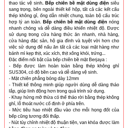
thao tác vệ sinh
. Bếp chiên bề mặt dùng điện
siêu
sang trọng, bên ngoài thiết kế hộp, tất cả các kết cấu
thép không gỉ, ống dẫn nhiệt chung, toàn bộ cấu trúc
hợp lý an toàn.
Bếp chiên bề mặt dùng điện
nóng
nhanh chóng và dễ dàng điều khiển nhiệt độ. Được
sử dụng trong cửa hàng thức ăn nhanh, nhà hàng,
cửa hàng đặc sản, hộ gia đình và tuyệt vời hơn cho
việc sử dụng để nấu ăn tất cả các loại mặt hàng như
bánh mì kẹp thịt, xúc xích, thịt xông khói, trứng...
Đặc điểm nổi bật của bếp chiên bề mặt Berjaya :
- Bếp được làm hoàn toàn bằng thép không ghỉ
SUS304, có độ bền cao và dễ dàng vệ sinh.
- Mặt chiên phẳng bóng dày 12mm
- Thiết kế thông minh giúp người dùng dễ dàng tháo
lắp, giúp linh động hơn trong quá trình sử dụng.
- Khay hứng mỡ thừa có thể tháo rời bằng thép không
ghỉ, lỗ thoát nước cố định ở phía trên.
- Mức tiêu hao nhiệt đầu vào cho mỗi họng đốt của
bếp cũng tương đối thấp.
- Nút tùy chỉnh nhiệt độ thuận tiện, van khóa được làm