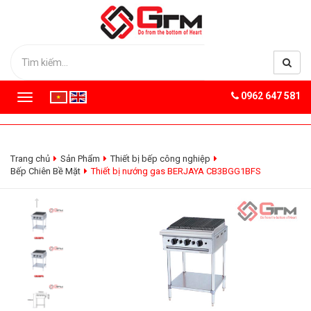
0962 647 581
T
o
g
g
l
Trang chủ
Sản Phẩm
Thiết bị bếp công nghiệp
e
Bếp Chiên Bề Mặt
Thiết bị nướng gas BERJAYA CB3BGG1BFS
n
a
v
i
g
a
t
i
o
n