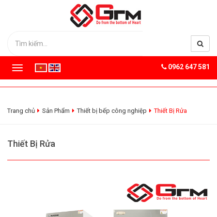
0962 647 581
T
o
g
g
l
Trang chủ
Sản Phẩm
Thiết bị bếp công nghiệp
Thiết Bị Rửa
e
n
a
Thiết Bị Rửa
v
i
g
a
t
i
o
n