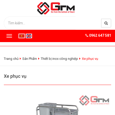
0962 647 581
T
o
g
g
l
Trang chủ
Sản Phẩm
Thiết bị inox công nghiệp
Xe phục vụ
e
n
a
Xe phục vụ
v
i
g
a
t
i
o
n