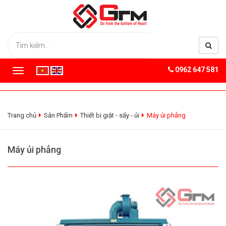
0962 647 581
T
o
g
g
l
Trang chủ
Sản Phẩm
Thiết bị giặt - sấy - ủi
Máy ủi phẳng
e
n
a
Máy ủi phẳng
v
i
g
a
t
i
o
n