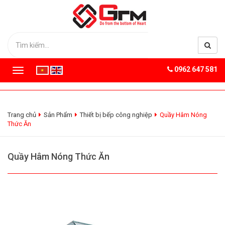
0962 647 581
T
o
g
g
l
Trang chủ
Sản Phẩm
Thiết bị bếp công nghiệp
Quầy Hâm Nóng
e
Thức Ăn
n
a
v
Quầy Hâm Nóng Thức Ăn
i
g
a
t
i
o
n