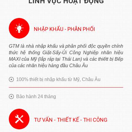
LĨNH VỰC HOẠT ĐỘNG
NHẬP KHẨU - PHÂN PHỐI
GTM là nhà nhập khẩu và phân phối độc quyền chính
thức hệ thống Giặt-Sấy-Ủi Công Nghiệp nhãn hiệu
MAXI của Mỹ (lắp ráp tại Thái Lan) và các thiếtt bị Bếp
của các nhãn hiệu hàng đầu Châu Âu
100% thiết bị nhập khẩu từ Mỹ, Châu Âu
Bảo hành 24 tháng
TƯ VẤN - THIẾT KẾ - THI CÔNG