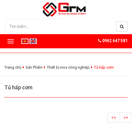
0962 647 581
T
o
g
g
l
Trang chủ
Sản Phẩm
Thiết bị inox công nghiệp
Tủ hấp cơm
e
n
a
Tủ hấp cơm
v
i
g
a
t
<<
>>
i
o
n