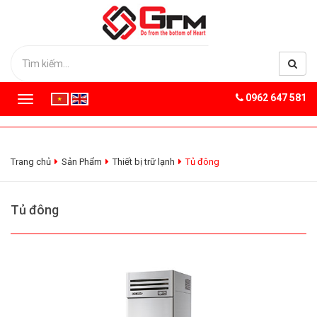
0962 647 581
T
o
g
g
l
Trang chủ
Sản Phẩm
Thiết bị trữ lạnh
Tủ đông
e
n
a
Tủ đông
v
i
g
a
t
i
o
n