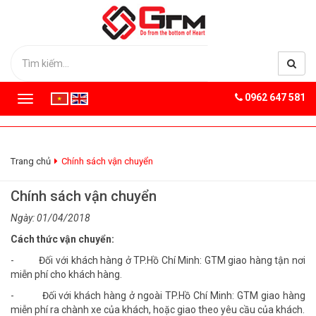
0962 647 581
T
o
g
g
l
Trang chủ
Chính sách vận chuyển
e
n
Chính sách vận chuyển
a
v
Ngày: 01/04/2018
i
Cách thức vận chuyển:
g
a
- Đối với khách hàng ở TP.Hồ Chí Minh: GTM giao hàng tận nơi
t
miễn phí cho khách hàng.
i
- Đối với khách hàng ở ngoài TP.Hồ Chí Minh: GTM giao hàng
o
miễn phí ra chành xe của khách, hoặc giao theo yêu cầu của khách.
n