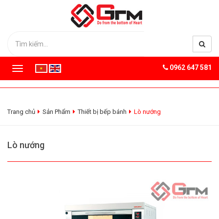
0962 647 581
T
o
g
g
l
Trang chủ
Sản Phẩm
Thiết bị bếp bánh
Lò nướng
e
n
a
Lò nướng
v
i
g
a
t
i
o
n