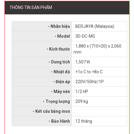
THÔNG TIN SẢN PHẨM
- Nhãn hiệu
: BERJAYA (Malaysia)
- Model
: 3D-DC-MG
: 1,880 x (710+20) x 2,060
- Kích thước
mm
- Dung tích
: 1,507 lít
- Nhiệt độ
: +1o C to +8o C
- Điện áp
: 220V/50Hz/1P
- Máy nén
: 1/2 HP
- Trọng lượng
: 209 kg
- Kết cấu bằng inox
:
- Bảo Hành
: 12 tháng