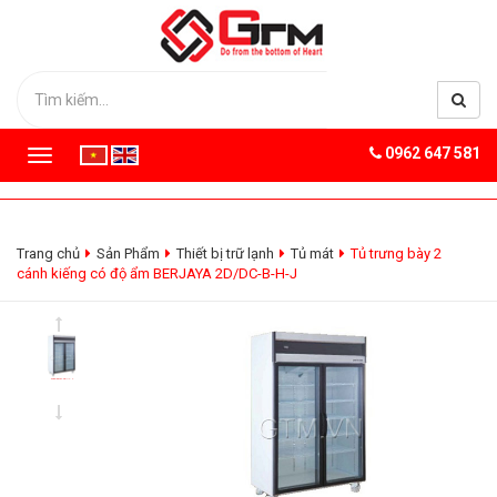
0962 647 581
T
o
g
g
l
Trang chủ
Sản Phẩm
Thiết bị trữ lạnh
Tủ mát
Tủ trưng bày 2
e
cánh kiếng có độ ẩm BERJAYA 2D/DC-B-H-J
n
a
v
i
g
a
t
i
o
n