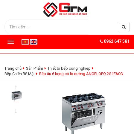
0962 647 581
T
o
g
g
l
Trang chủ
Sản Phẩm
Thiết bị bếp công nghiệp
e
Bếp Chiên Bề Mặt
Bếp âu 6 họng có lò nướng ANGELOPO 2G1FA0G
n
a
v
i
g
a
t
i
o
n