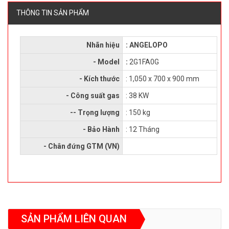
THÔNG TIN SẢN PHẨM
Nhãn hiệu
: ANGELOPO
- Model
:
2G1FA0G
- Kích thước
: 1,050 x 700 x 900 mm
- Công suất gas
: 38 KW
-- Trọng lượng
: 150 kg
- Bảo Hành
: 12 Tháng
- Chân đứng GTM (VN)
SẢN PHẨM LIÊN QUAN