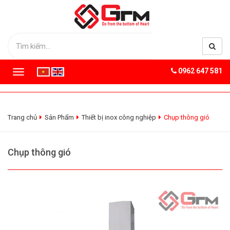
0962 647 581
T
o
g
g
l
Trang chủ
Sản Phẩm
Thiết bị inox công nghiệp
Chụp thông gió
e
n
a
Chụp thông gió
v
i
g
a
t
i
o
n