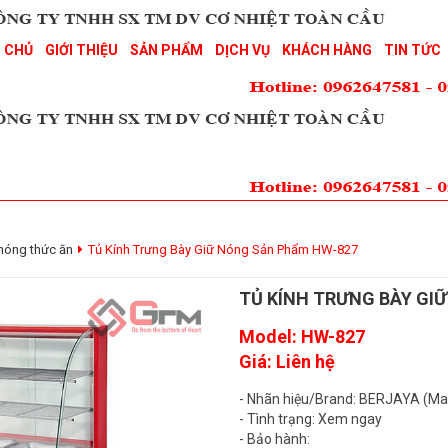
 CHỦ
GIỚI THIỆU
SẢN PHẨM
DỊCH VỤ
KHÁCH HÀNG
TIN TỨC
 nóng thức ăn
Tủ Kính Trưng Bày Giữ Nóng Sản Phẩm HW-827
TỦ KÍNH TRƯNG BÀY GI
Model: HW-827
Giá: Liên hệ
- Nhãn hiệu/Brand: BERJAYA (Ma
- Tình trạng: Xem ngay
- Bảo hành: