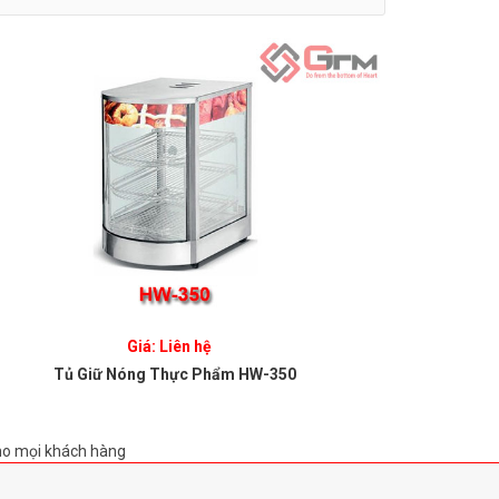
Giá: Liên hệ
Tủ Giữ Nóng Thực Phẩm HW-350
Tủ Kính T
ho mọi khách hàng