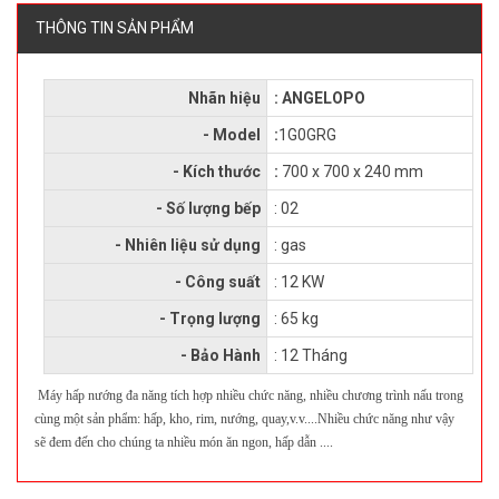
THÔNG TIN SẢN PHẨM
Nhãn hiệu
: ANGELOPO
- Model
:
1G0GRG
- Kích thước
:
700 x 700 x 240 mm
- Số lượng bếp
: 02
- Nhiên liệu sử dụng
: gas
- Công suất
: 12 KW
- Trọng lượng
: 65 kg
- Bảo Hành
: 12 Tháng
Máy hấp nướng đa năng tích hợp nhiều chức năng, nhiều chương trình nấu trong
cùng một sản phẩm: hấp, kho, rim, nướng, quay,v.v....Nhiều chức năng như vậy
sẽ đem đến cho chúng ta nhiều món ăn ngon, hấp dẫn ....