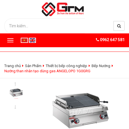
0962 647 581
T
o
g
g
l
Trang chủ
Sản Phẩm
Thiết bị bếp công nghiệp
Bếp Nướng
e
Nướng than nhân tạo dùng gas ANGELOPO 1G0GRG
n
a
v
i
g
a
t
i
o
n