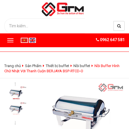
0962 647 581
T
o
g
g
l
Trang chủ
Sản Phẩm
Thiết bị buffet
Nồi buffet
Nồi Buffer Hình
e
Chữ Nhật Với Thanh Cuộn BERJAYA BSP-RTCD-O
n
a
v
i
g
a
t
i
o
n