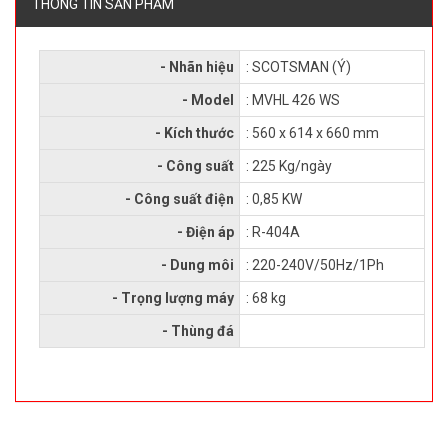
THÔNG TIN SẢN PHẨM
- Nhãn hiệu
: SCOTSMAN (Ý)
- Model
: MVHL 426 WS
- Kích thước
: 560 x 614 x 660 mm
- Công suất
: 225 Kg/ngày
- Công suất điện
: 0,85 KW
- Điện áp
: R-404A
- Dung môi
: 220-240V/50Hz/1Ph
- Trọng lượng máy
: 68 kg
- Thùng đá