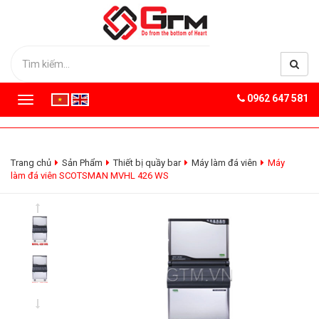
0962 647 581
T
o
g
g
l
Trang chủ
Sản Phẩm
Thiết bị quầy bar
Máy làm đá viên
Máy
e
làm đá viên SCOTSMAN MVHL 426 WS
n
a
v
i
g
a
t
i
o
n