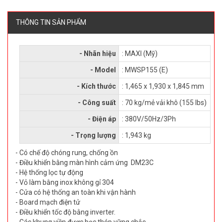
THÔNG TIN SẢN PHẨM
- Nhãn hiệu
: MAXI (Mỹ)
- Model
: MWSP155 (E)
- Kích thước
: 1,465 x 1,930 x 1,845 mm
- Công suất
: 70 kg/mẻ vải khô (155 lbs)
- Điện áp
: 380V/50Hz/3Ph
- Trọng lượng
: 1,943 kg
- Có chế độ chóng rung, chống ồn
- Điều khiển bằng màn hình cảm ứng DM23C
- Hệ thống lọc tự động
- Vỏ làm bằng inox không gỉ 304
- Cửa có hệ thống an toàn khi vận hành
- Board mạch điện tử
- Điều khiển tốc độ bằng inverter.