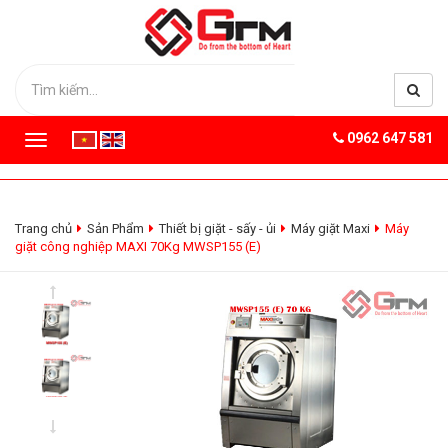
0962 647 581
T
o
g
g
l
Trang chủ
Sản Phẩm
Thiết bị giặt - sấy - ủi
Máy giặt Maxi
Máy
e
giặt công nghiệp MAXI 70Kg MWSP155 (E)
n
a
v
i
g
a
t
i
o
n