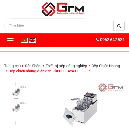
0962 647 581
T
o
g
g
l
Trang chủ
Sản Phẩm
Thiết bị bếp công nghiệp
Bếp Chiên Nhúng
e
Bếp chiên nhúng điện đơn 9 lit BERJAYA DF 13-17
n
a
v
i
g
a
t
i
o
n