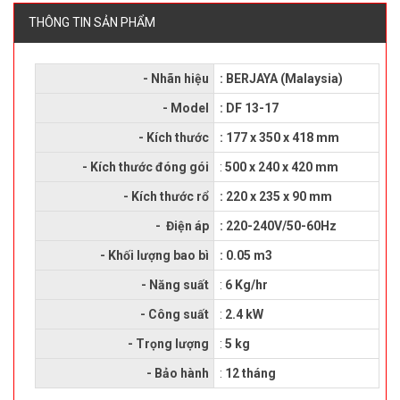
THÔNG TIN SẢN PHẨM
- Nhãn hiệu
: BERJAYA (Malaysia)
- Model
: DF 13-17
- Kích thước
: 177 x 350 x 418 mm
- Kích thước đóng gói
:
500 x 240 x 420 mm
- Kích thước rổ
: 220 x 235 x 90 mm
- Điện áp
: 220-240V/50-60Hz
- Khối lượng bao bì
: 0.05 m3
- Năng suất
:
6 Kg/hr
- Công suất
:
2.4 kW
- Trọng lượng
:
5 kg
- Bảo hành
:
12 tháng