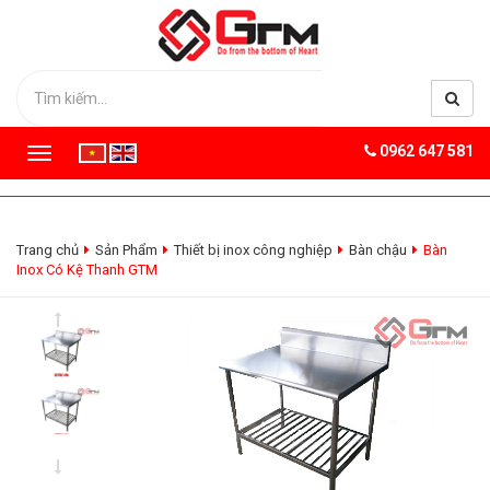
0962 647 581
T
o
g
g
l
Trang chủ
Sản Phẩm
Thiết bị inox công nghiệp
Bàn chậu
Bàn
e
Inox Có Kệ Thanh GTM
n
a
v
i
g
a
t
i
o
n